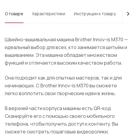
О товаре
Характеристики
Инструкции к товару
Опл
Швейно-вышивальная машина Brother Innov-is M370 —
идеальный выбор для всех, кто занимается шитьём и
вышиванием. Эта машина обладает множеством
функций и отличается высоким качеством работы.
Она подходит как для опытных мастеров, так и для
начинающих. С Brother Innov-is M370 вы сможете
легко воплотить свои творческие идеи в жизнь.
В верхней части корпуса машины есть QR-код.
Сканируйте его с помощью своего мобильного
телефона, чтобы получить доступ к контенту. Вы
сможете смотреть пошаговые видеоролики,