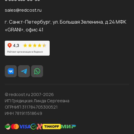
sales@redcost.ru
г. Санкт-Петербург, ул. Большая Зеленина, д.24 МФК
«GRANI», офис 41
© redcost.ru 2007-2026
ИП Грядицкая Линда Сергеевна
ОГРНИП 311784705300521
ИНН 781911518649