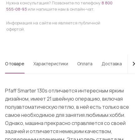
Нужна консультация? Позвоните по телефону
8 800
555-08-93
или напишите нам в онлайн-чат.
Информация на сайте не является публичной
офертой.
О товаре
Характеристики
Оплата
Доставка
Про
Pfaff Smarter 130s отличается интересным ярким
дизайном, имеет 21 швейную операцию, включая
полуавтоматическую петлю, в ней есть только все
самое необходимое для занятия любимым хобби.
Однако, машина прекрасно справляется со своей
задачей и отличается немецким качеством,
проверенным временем. Эта модель станет вам