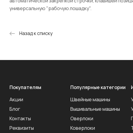
автоматической закрепкой строчки, клавишей позици
универсальную "рабочую лошадку".
Назад к списку
Покупателям
Популярные категории
Акции
Швейные машины
Блог
Вышивальные машины
Контакты
Оверлоки
Реквизиты
Коверлоки