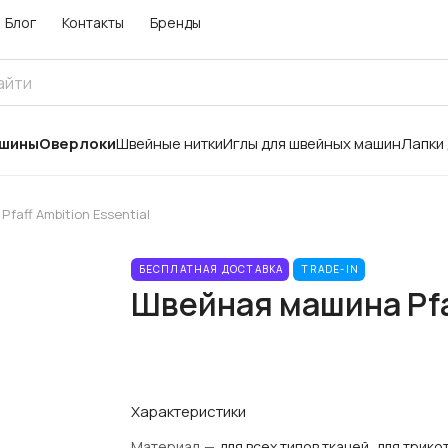
Блог
Контакты
Бренды
ашины
Оверлоки
Швейные нитки
Иглы для швейных машин
Лапки
faff Ambition Essential
БЕСПЛАТНАЯ ДОСТАВКА
TRADE-IN
Швейная машина Pfaf
Характеристики
Материал
—
для всех типов тканей, для трико