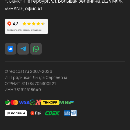
г. Санкт-Петербург, ул. Большая Зеленина, д.24 МФК
«GRANI», офис 41
© redcost.ru 2007-2026
ИП Грядицкая Линда Сергеевна
ОГРНИП 311784705300521
ИНН 781911518649