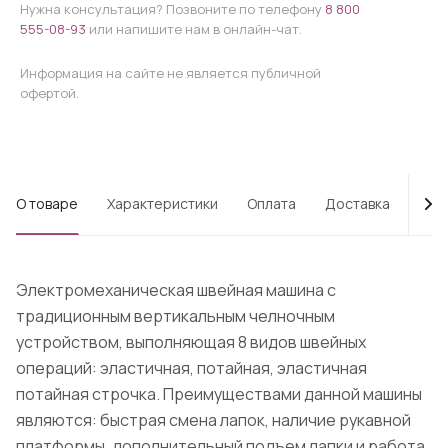
Нужна консультация? Позвоните по телефону
8 800
555-08-93
или напишите нам в онлайн-чат.
Информация на сайте не является публичной
офертой.
О товаре
Характеристики
Оплата
Доставка
Про
Электромеханическая швейная машина с
традиционным вертикальным челночным
устройством, выполняющая 8 видов швейных
операций: эластичная, потайная, эластичная
потайная строчка. Преимуществами данной машины
являются: быстрая смена лапок, наличие рукавной
платформы, дополнительный подъем лапки и работа