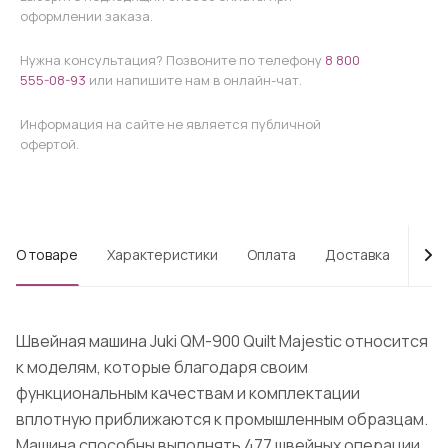
оформлении заказа.
Нужна консультация? Позвоните по телефону
8 800
555-08-93
или напишите нам в онлайн-чат.
Информация на сайте не является публичной
офертой.
О товаре
Характеристики
Оплата
Доставка
Про
Швейная машина Juki QM-900 Quilt Majestic относится
к моделям, которые благодаря своим
функциональным качествам и комплектации
вплотную приближаются к промышленным образцам.
Машина способны выполнять 477 швейных операции,