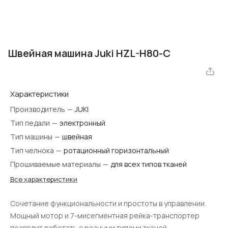
Швейная машина Juki HZL-H80-C
Характеристики
Производитель
—
JUKI
Тип педали
—
электронный
Тип машины
—
швейная
Тип челнока
—
ротационный горизонтальный
Прошиваемые материалы
—
для всех типов тканей
Все характеристики
Cочетание функциональности и простоты в управлении.
Мощный мотор и 7-мисегментная рейка-транспортер
позволит работать с разными типами тканей.