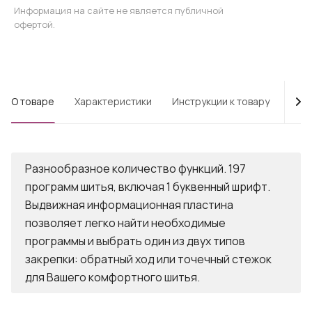
Информация на сайте не является публичной
офертой.
О товаре
Характеристики
Инструкции к товару
Опл
Разнообразное количество функций. 197
программ шитья, включая 1 буквенный шрифт.
Выдвижная информационная пластина
позволяет легко найти необходимые
программы и выбрать один из двух типов
закрепки: обратный ход или точечный стежок
для Вашего комфортного шитья.