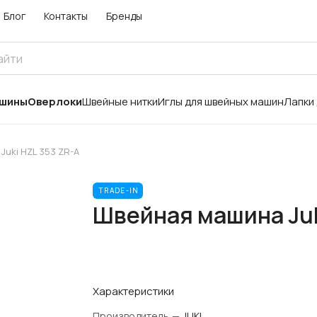
Блог
Контакты
Бренды
ашины
Оверлоки
Швейные нитки
Иглы для швейных машин
Лапки
uki HZL 353 ZR-A
TRADE-IN
Швейная машина Juk
Характеристики
Производитель
—
JUKI