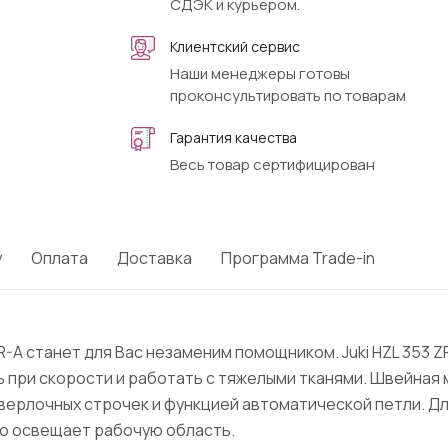
СДЭК и курьером.
Клиентский сервис
Наши менеджеры готовы
проконсультировать по товарам
Гарантия качества
Весь товар сертифицирован
у
Оплата
Доставка
Программа Trade-in
R-A станет для Вас незаменим помощником. Juki HZL 353 
 при скорости и работать с тяжелыми тканями. Швейная м
верлочных строчек и функцией автоматической петли. Для
о освещает рабочую область.