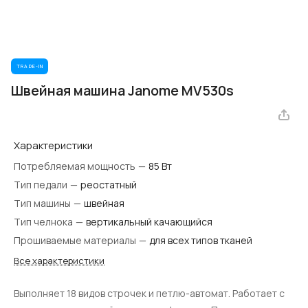
TRADE-IN
Швейная машина Janome MV530s
Характеристики
Потребляемая мощность
—
85 Вт
Тип педали
—
реостатный
Тип машины
—
швейная
Тип челнока
—
вертикальный качающийся
Прошиваемые материалы
—
для всех типов тканей
Все характеристики
Выполняет 18 видов строчек и петлю-автомат. Работает с