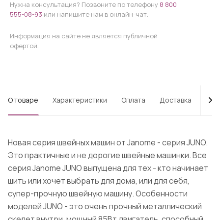
Нужна консультация? Позвоните по телефону
8 800
555-08-93
или напишите нам в онлайн-чат.
Информация на сайте не является публичной
офертой.
О товаре
Характеристики
Оплата
Доставка
Про
Новая серия швейных машин от Janome - серия JUNO.
Это практичные и не дорогие швейные машинки. Все
серия Janome JUNO выпущена для тех - кто начинает
шить или хочет выбрать для дома, или для себя,
супер-прочную швейную машину. Особенности
моделей JUNO - это очень прочный металлический
скелет внутри, мощный 85Вт двигатель, способный