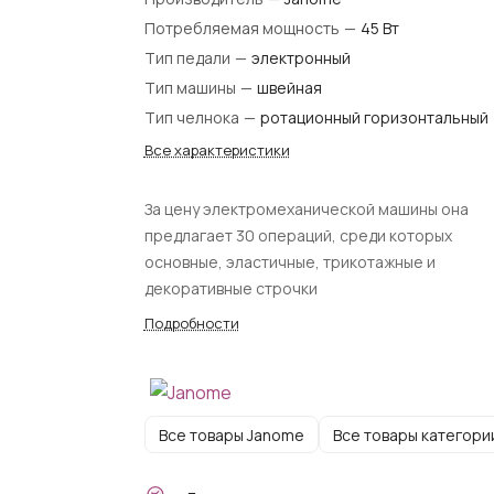
Потребляемая мощность
—
45 Вт
Тип педали
—
электронный
Тип машины
—
швейная
Тип челнока
—
ротационный горизонтальный
Все характеристики
За цену электромеханической машины она
предлагает 30 операций, среди которых
основные, эластичные, трикотажные и
декоративные строчки
Подробности
Все товары Janome
Все товары категори