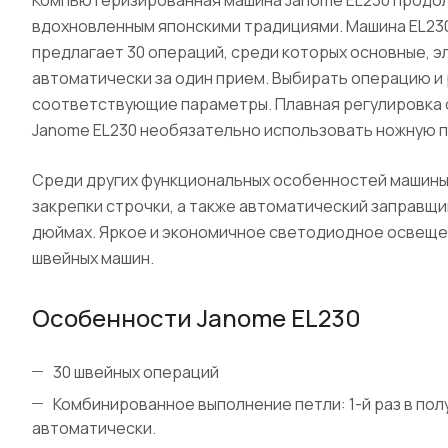
Компьютеризированная машина Janome EL230 продол
вдохновленным японскими традициями. Машина EL23
предлагает 30 операций, среди которых основные, э
автоматически за один прием. Выбирать операцию и 
соответствующие параметры. Плавная регулировка с
Janome EL230 необязательно использовать ножную п
Среди других функциональных особенностей машины 
закрепки строчки, а также автоматический заправщик
дюймах. Яркое и экономичное светодиодное освеще
швейных машин.
Особенности Janome EL230
30 швейных операций
Комбинированное выполнение петли: 1-й раз в по
автоматически.