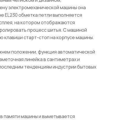
ьным челноком и дизайном,
цену электромеханической машины она
не EL230 обметка петли выполняется
исплея, на котором отображаются
ролировать процесс шитья. С машиной
ю клавиши старт-стоп на корпусе машины.
ижнем положении, функция автоматической
азметочная линейка в сантиметрах и
 последним тенденциям индустрии бытовых
 в памяти машины и выметывается