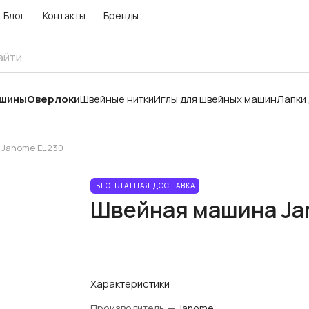
Блог
Контакты
Бренды
ашины
Оверлоки
Швейные нитки
Иглы для швейных машин
Лапки
 Janome EL230
БЕСПЛАТНАЯ ДОСТАВКА
Швейная машина Ja
Характеристики
Производитель
—
Janome