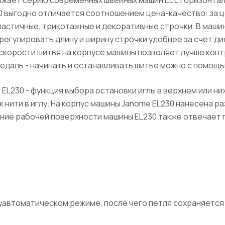
жает серию современных швейных машин EL с горизонтал
0 выгодно отличается соотношением цена-качество: за 
ластичные, трикотажные и декоративные строчки. В маши
регулировать длину и ширину строчки удобнее за счет д
корости шитья на корпусе машины позволяет лучше конт
едаль - начинать и останавливать шитье можно с помощь
EL230 - функция выбора остановки иглы в верхнем или н
 нити в иглу. На корпус машины Janome EL230 нанесена р
ние рабочей поверхности машины EL230 также отвечает
луавтоматическом режиме, после чего петля сохраняется