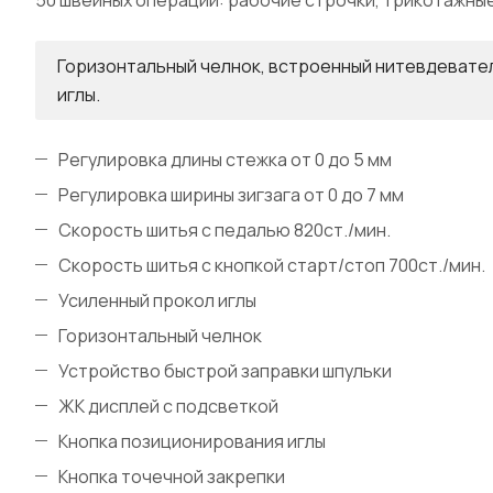
50 швейных операций: рабочие строчки, трикотажные
Горизонтальный челнок, встроенный нитевдевател
иглы.
Регулировка длины стежка от 0 до 5 мм
Регулировка ширины зигзага от 0 до 7 мм
Скорость шитья с педалью 820ст./мин.
Скорость шитья с кнопкой старт/стоп 700ст./мин.
Усиленный прокол иглы
Горизонтальный челнок
Устройство быстрой заправки шпульки
ЖК дисплей с подсветкой
Кнопка позиционирования иглы
Кнопка точечной закрепки