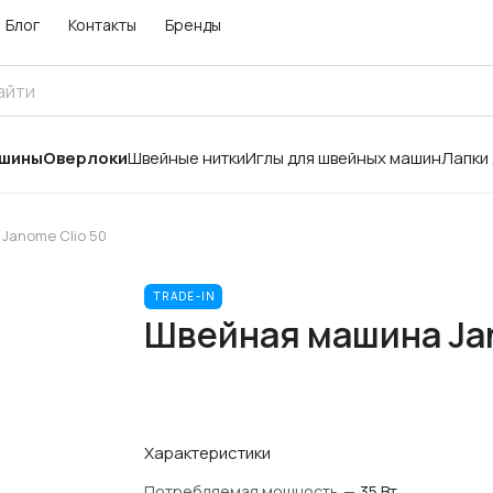
Блог
Контакты
Бренды
ашины
Оверлоки
Швейные нитки
Иглы для швейных машин
Лапки
Janome Clio 50
TRADE-IN
Швейная машина Jan
Характеристики
Потребляемая мощность
—
35 Вт