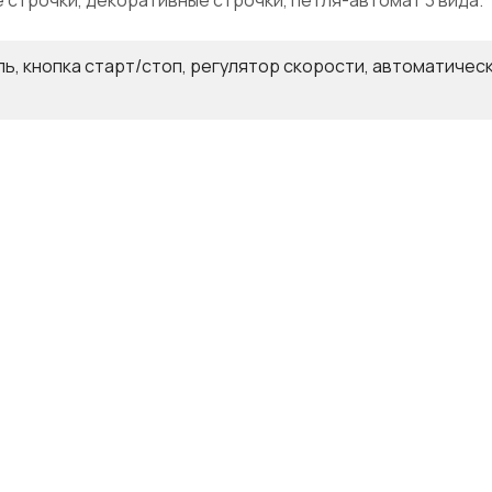
 строчки, декоративные строчки, петля-автомат 3 вида.
ь, кнопка старт/стоп, регулятор скорости, автоматичес