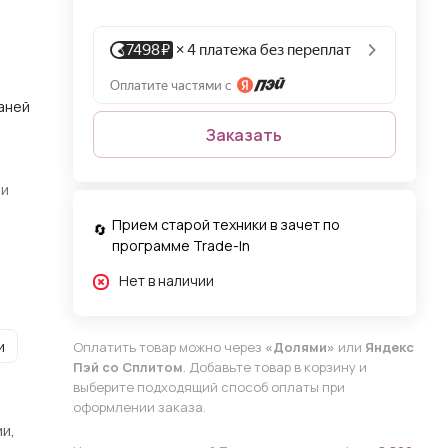
каней
Заказать
ли
Прием старой техники в зачет по
программе Trade-In
Нет в наличии
и
Оплатить товар можно через
«Долями»
или
Яндекс
Пэй со Сплитом
. Добавьте товар в корзину и
выберите подходящий способ оплаты при
оформлении заказа.
и,