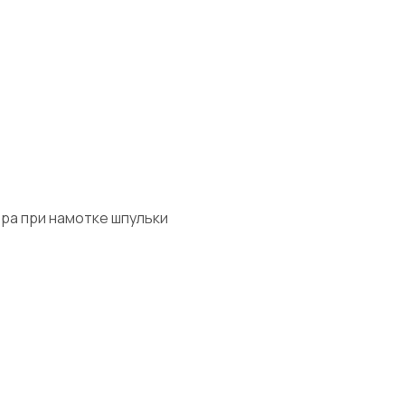
ра при намотке шпульки