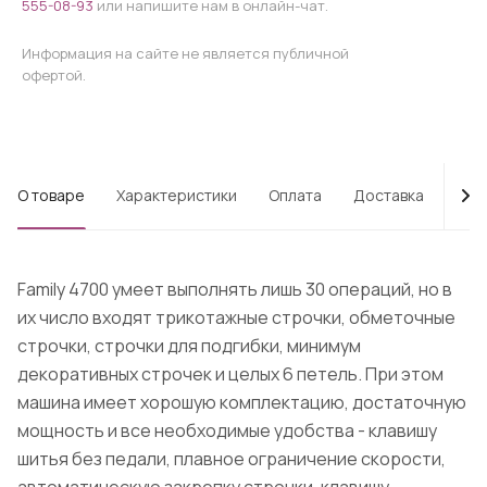
555-08-93
или напишите нам в онлайн-чат.
Информация на сайте не является публичной
офертой.
О товаре
Характеристики
Оплата
Доставка
Про
Family 4700 умеет выполнять лишь 30 операций, но в
их число входят трикотажные строчки, обметочные
строчки, строчки для подгибки, минимум
декоративных строчек и целых 6 петель. При этом
машина имеет хорошую комплектацию, достаточную
мощность и все необходимые удобства - клавишу
шитья без педали, плавное ограничение скорости,
автоматическую закрепку строчки, клавишу