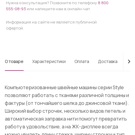
Нужна консультация? Позвоните по телефону
8 800
555-08-93
или напишите нам в онлайн-чат.
Информация на сайте не является публичной
офертой.
О товаре
Характеристики
Оплата
Доставка
Про
Компьютеризованные швейные машины серии Style
позволяют работать с тканями различной толщины и
фактуры (от тончайшего шелка до джинсовой ткани).
Широкий выбор строчек, несколько видов петель и
автоматическая заправка нити помогут превратить
работу в удовольствие, а на ЖК-дисплее всегда
можно увидеть длину стежка, ширину строчки и тип