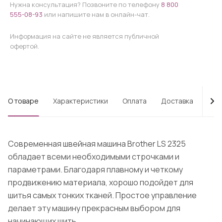
Нужна консультация? Позвоните по телефону
8 800
555-08-93
или напишите нам в онлайн-чат.
Информация на сайте не является публичной
офертой.
О товаре
Характеристики
Оплата
Доставка
Про
Современная швейная машина Brother LS 2325
обладает всеми необходимыми строчками и
параметрами. Благодаря плавному и четкому
продвижению материала, хорошо подойдет для
шитья самых тонких тканей. Простое управление
делает эту машину прекрасным выбором для
начинающих шить.