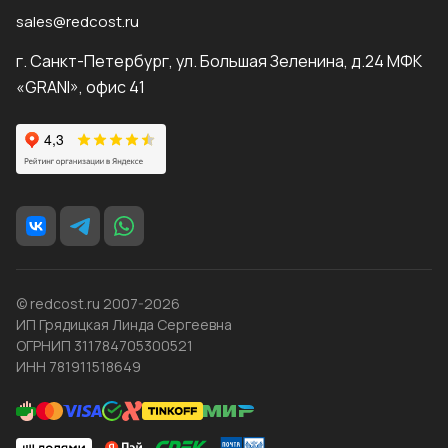
sales@redcost.ru
г. Санкт-Петербург, ул. Большая Зеленина, д.24 МФК
«GRANI», офис 41
© redcost.ru 2007-2026
ИП Грядицкая Линда Сергеевна
ОГРНИП 311784705300521
ИНН 781911518649