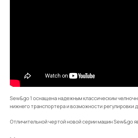
Sew&go 1 оснащена надежным классическим челночн
нижнего транспортера и возможности регулировки да
Отличительной чертой новой серии машин Sew&go яв