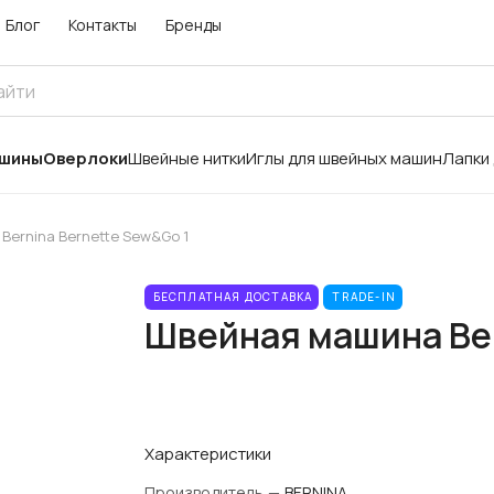
Блог
Контакты
Бренды
ашины
Оверлоки
Швейные нитки
Иглы для швейных машин
Лапки
ernina Bernette Sew&Go 1
БЕСПЛАТНАЯ ДОСТАВКА
TRADE-IN
Швейная машина Ber
Характеристики
Производитель
—
BERNINA