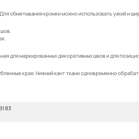
. Для обметывания кромки можно использовать узкий и ши
 шов.
ек.
ая для маркированных декоративных швов и для позицион
убленные края. Нижний кант ткани одновременно обрабат
B1 B3