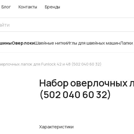
Блог
Контакты
Бренды
ашины
Оверлоки
Швейные нитки
Иглы для швейных машин
Лапки
верлочных лапок для Funlock 42 и 48 (502 040 60 32)
Набор оверлочных ла
(502 040 60 32)
Характеристики