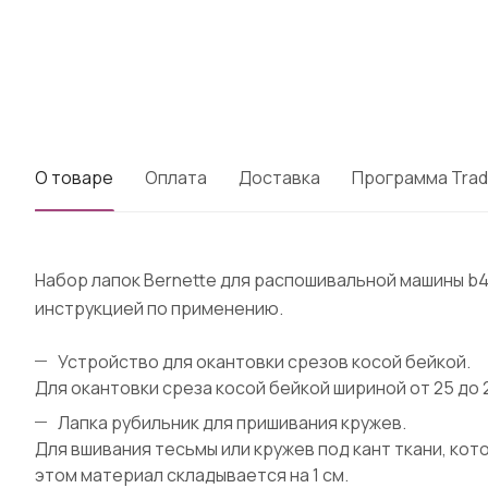
О товаре
Оплата
Доставка
Программа Trad
Набор лапок Bernette для распошивальной машины b4
инструкцией по применению.
Устройство для окантовки срезов косой бейкой.
Для окантовки среза косой бейкой шириной от 25 до 
Лапка рубильник для пришивания кружев.
Для вшивания тесьмы или кружев под кант ткани, ко
этом материал складывается на 1 см.