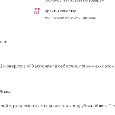
проконсультировать по товарам
Гарантия качества
Весь товар сертифицирован
e-in
2 и оверлока b48 включает в себя семь прижимных лапок
28 мм.
торый одновременно складывается в подрубочный шов. Пл