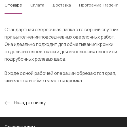
О товаре
Оплата
Доставка
Программа Trade-in
Стандартная оверлочная лапка это верный спутник
при выполнении повседневных оверлочных работ.
Она идеально подходит для обметывания кромки
отдельных слоев ткани и для выполнения плоских и
подрубочных ролевых швов.
В ходе одной рабочей операции обрезаются края,
сшивается и обметывается кромка.
Назад к списку
Покупателям