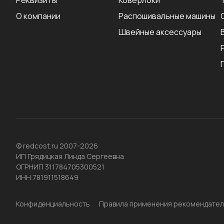
Реквизиты
Коверлоки
О компании
Распошивальные машины
Швейные аксеcсуары
© redcost.ru 2007-2026
ИП Грядицкая Линда Сергеевна
ОГРНИП 311784705300521
ИНН 781911518649
Конфиденциальность
Правила применения рекомендател