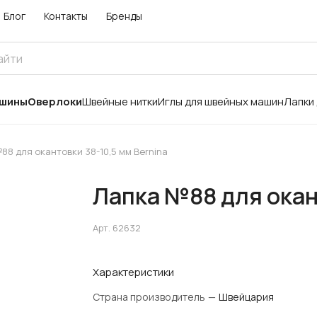
Блог
Контакты
Бренды
ашины
Оверлоки
Швейные нитки
Иглы для швейных машин
Лапки
88 для окантовки 38-10,5 мм Bernina
Лапка №88 для окант
Арт.
62632
Характеристики
Страна производитель
—
Швейцария