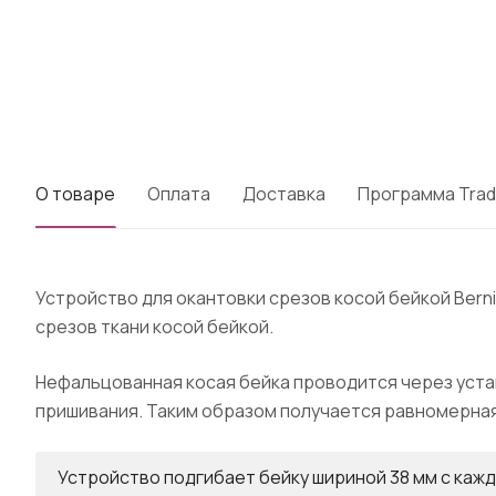
О товаре
Оплата
Доставка
Программа Trad
Устройство для окантовки срезов косой бейкой Bern
срезов ткани косой бейкой.
Нефальцованная косая бейка проводится через уста
пришивания. Таким образом получается равномерная 
Устройство подгибает бейку шириной 38 мм с каждо