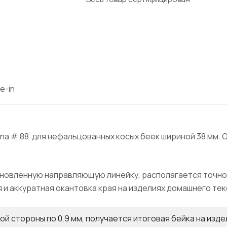
e-in
ina # 88 для нефальцованных косых беек шириной 38 мм.
новленную направляющую линейку, располагается точно 
и аккуратная окантовка края на изделиях домашнего тек
й стороны по 0,9 мм, получается итоговая бейка на издел