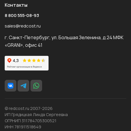
Контакты
8 800 555-08-93
sales@redcost.ru
г. Санкт-Петербург, ул. Большая Зеленина, д.24 МФК
«GRANI», офис 41
© redcost.ru 2007-2026
ИП Грядицкая Линда Сергеевна
ОГРНИП 311784705300521
ИНН 781911518649