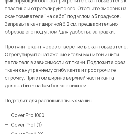
фиксирующих болтов прикрепите окантовыватель к
пластине и отрегулируйте его. Отогните змеевик на
окантовывателе "на себя" под углом 45 градусов.
Заправьте кант шириной 3,2 см, предварительно
обрезав его под углом /для удобства заправки.
Протяните кант через отверстие в окантовывателе.
Отрегулируйте натяжение игольных нитей и нити
петлителя в зависимости от ткани. Подложите срез
ткани к внутреннему сгибу канта и прострочите
строчку. При этом ширина верхней части канта
должна быть на 1мм больше нижней.
Подходит для распошивальных машин
Сover Pro 1000
Cover Pro I (1)