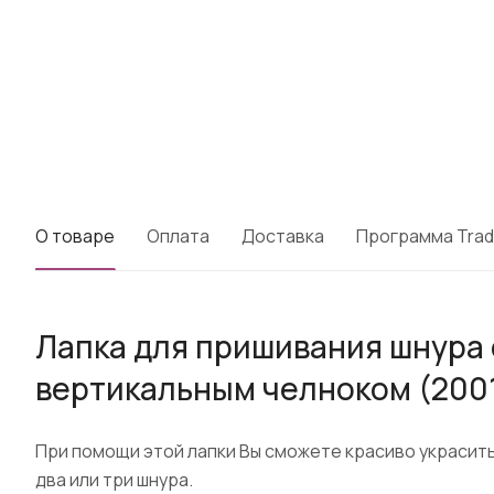
О товаре
Оплата
Доставка
Программа Trad
Лапка для пришивания шнура
вертикальным челноком (200
При помощи этой лапки Вы сможете красиво украсить
два или три шнура.