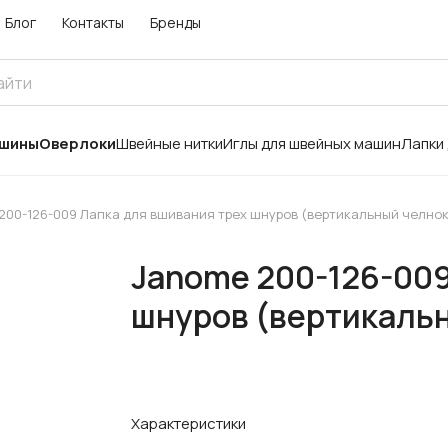
Блог
Контакты
Бренды
ашины
Оверлоки
Швейные нитки
Иглы для швейных машин
Лапки
200-126-009 Лапка для вшивания трех шнуров (вертикальный челнок
Janome 200-126-009
шнуров (вертикаль
Характеристики