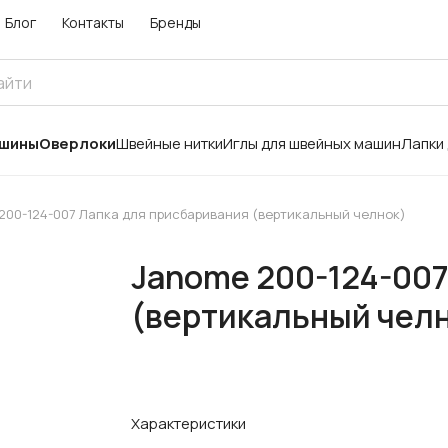
Блог
Контакты
Бренды
ашины
Оверлоки
Швейные нитки
Иглы для швейных машин
Лапки
200-124-007 Лапка для присбаривания (вертикальный челнок)
Janome 200-124-007
(вертикальный чел
Характеристики