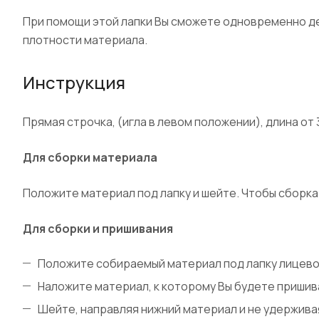
При помощи этой лапки Вы сможете одновременно де
плотности материала.
Инструкция
Прямая строчка, (игла в левом положении), длина от
Для сборки материала
Положите материал под лапку и шейте. Чтобы сборка
Для сборки и пришивания
Положите собираемый материал под лапку лицево
Наложите материал, к которому Вы будете пришива
Шейте, направляя нижний материал и не удержива