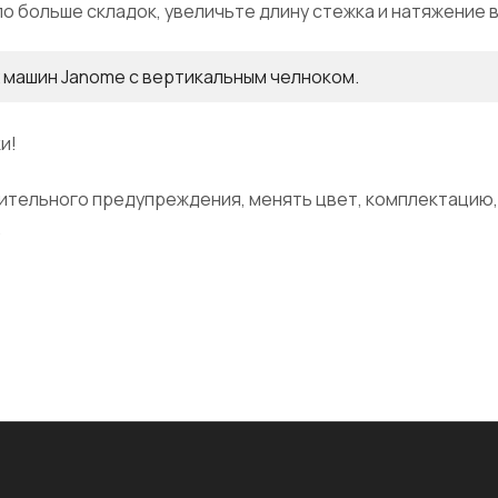
о больше складок, увеличьте длину стежка и натяжение в
х машин Janome с вертикальным челноком.
и!
тельного предупреждения, менять цвет, комплектацию,
.