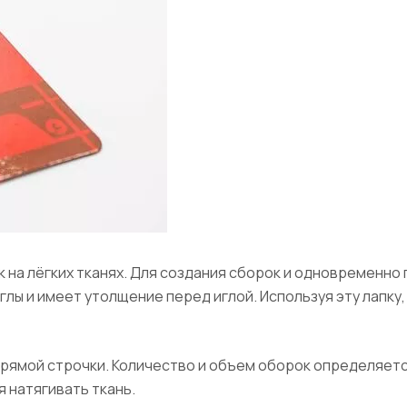
 на лёгких тканях. Для создания сборок и одновременно 
лы и имеет утолщение перед иглой. Используя эту лапку
прямой строчки. Количество и объем оборок определяетс
 натягивать ткань.