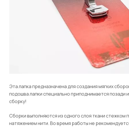
Эта лапка предназначена для создания мягких сборок
подошва лапки специально приподнимается позади иг
сборку!
Сборки выполняются из одного слоя ткани стежком 
натяжением нити. Во время работы не рекомендуется