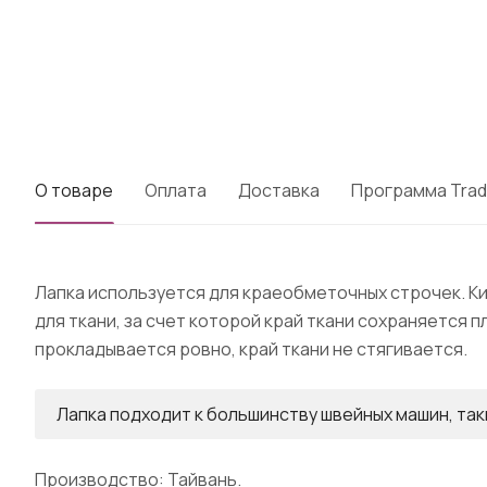
О товаре
Оплата
Доставка
Программа Trad
Лапка используется для краеобметочных строчек. К
для ткани, за счет которой край ткани сохраняется п
прокладывается ровно, край ткани не стягивается.
Лапка подходит к большинству швейных машин, таки
Производство: Тайвань.