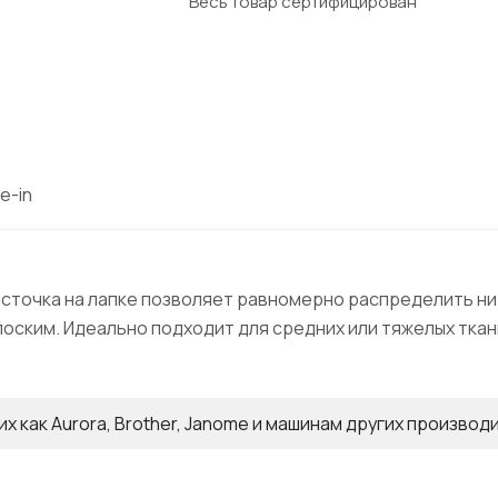
Весь товар сертифицирован
e-in
источка на лапке позволяет равномерно распределить н
лоским. Идеально подходит для средних или тяжелых ткани,
х как Aurora, Brother, Janome и машинам других производ