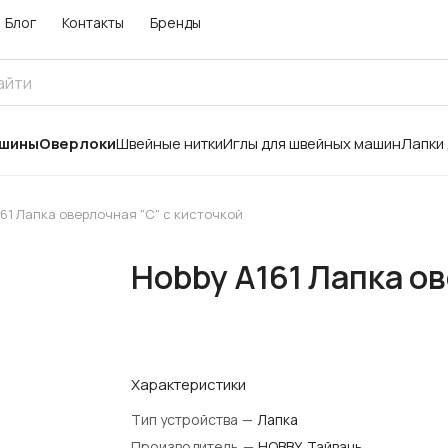
Блог
Контакты
Бренды
ашины
Оверлоки
Швейные нитки
Иглы для швейных машин
Лапки
161 Лапка оверлочная "С" с кисточкой
Hobby A161 Лапка ов
Характеристики
Тип устройства
—
Лапка
Производитель
—
HOBBY, Тайвань