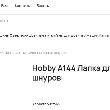
Блог
Контакты
Бренды
ашины
Оверлоки
Швейные нитки
Иглы для швейных машин
Лапки
144 Лапка для пришивания тонких шнуров
Hobby A144 Лапка д
шнуров
Характеристики