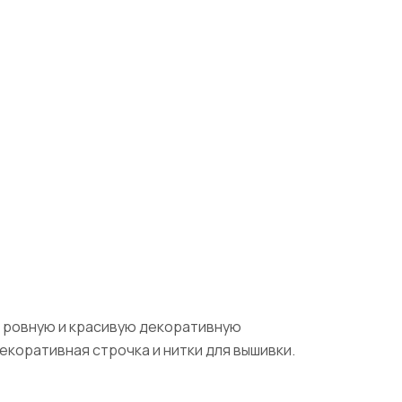
ь ровную и красивую декоративную
екоративная строчка и нитки для вышивки.