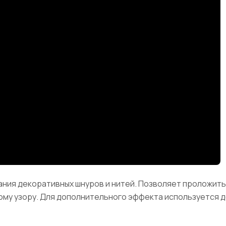
ания декоративных шнуров и нитей. Позволяет проложит
ному узору. Для дополнительного эффекта используется д