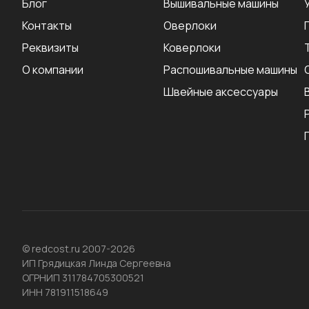
Блог
Вышивальные машины
Контакты
Оверлоки
Реквизиты
Коверлоки
О компании
Распошивальные машины
Швейные аксеcсуары
© redcost.ru 2007-2026
ИП Грядицкая Линда Сергеевна
ОГРНИП 311784705300521
ИНН 781911518649