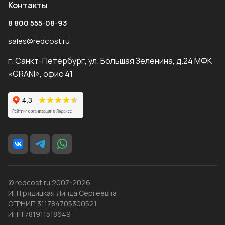
Контакты
8 800 555-08-93
sales@redcost.ru
г. Санкт-Петербург, ул. Большая Зеленина, д.24 МФК
«GRANI», офис 41
© redcost.ru 2007-2026
ИП Грядицкая Линда Сергеевна
ОГРНИП 311784705300521
ИНН 781911518649