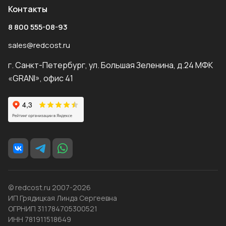
Контакты
8 800 555-08-93
sales@redcost.ru
г. Санкт-Петербург, ул. Большая Зеленина, д.24 МФК
«GRANI», офис 41
© redcost.ru 2007-2026
ИП Грядицкая Линда Сергеевна
ОГРНИП 311784705300521
ИНН 781911518649