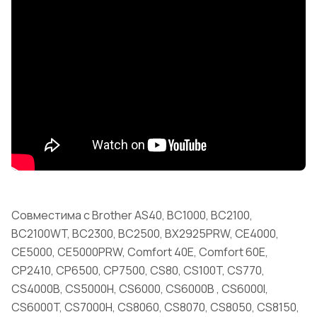
Совместима с Brother AS40, BC1000, BC2100,
BC2100WT, BC2300, BC2500, BX2925PRW, CE4000,
CE5000, CE5000PRW, Comfort 40E, Comfort 60E,
CP2410, CP6500, CP7500, CS80, CS100T, CS770,
CS4000B, CS5000H, CS6000, CS6000B , CS6000I,
CS6000T, CS7000H, CS8060, CS8070, CS8050, CS8150,