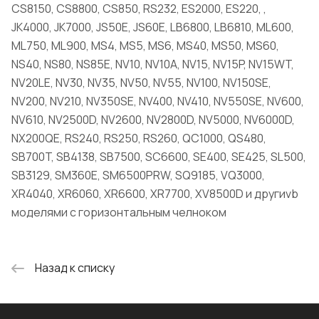
CS8150, CS8800, CS850, RS232, ES2000, ES220, ,
JK4000, JK7000, JS50E, JS60E, LB6800, LB6810, ML600,
ML750, ML900, MS4, MS5, MS6, MS40, MS50, MS60,
NS40, NS80, NS85E, NV10, NV10A, NV15, NV15P, NV15WT,
NV20LE, NV30, NV35, NV50, NV55, NV100, NV150SE,
NV200, NV210, NV350SE, NV400, NV410, NV550SE, NV600,
NV610, NV2500D, NV2600, NV2800D, NV5000, NV6000D,
NX200QE, RS240, RS250, RS260, QC1000, QS480,
SB700T, SB4138, SB7500, SC6600, SE400, SE425, SL500,
SB3129, SM360E, SM6500PRW, SQ9185, VQ3000,
XR4040, XR6060, XR6600, XR7700, XV8500D и другиvb
моделями с горизонтальным челноком
Назад к списку