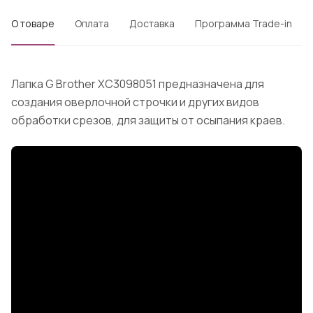
О товаре
Оплата
Доставка
Программа Trade-in
Лапка G Brother XC3098051 предназначена для
создания оверлочной строчки и других видов
обработки срезов, для защиты от осыпания краев.