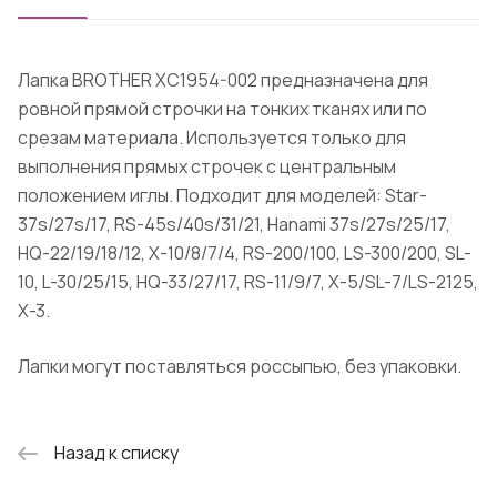
Лапка BROTHER XC1954-002 предназначена для
ровной прямой строчки на тонких тканях или по
срезам материала. Используется только для
выполнения прямых строчек с центральным
положением иглы. Подходит для моделей: Star-
37s/27s/17, RS-45s/40s/31/21, Hanami 37s/27s/25/17,
HQ-22/19/18/12, X-10/8/7/4, RS-200/100, LS-300/200, SL-
10, L-30/25/15, HQ-33/27/17, RS-11/9/7, X-5/SL-7/LS-2125,
X-3.
Лапки могут поставляться россыпью, без упаковки.
Назад к списку