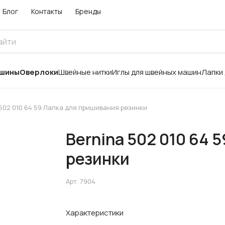
Блог
Контакты
Бренды
ашины
Оверлоки
Швейные нитки
Иглы для швейных машин
Лапки
 502 010 64 59 Лапка для пришивания резинки
Bernina 502 010 64 
резинки
Арт.
7904
Характеристики