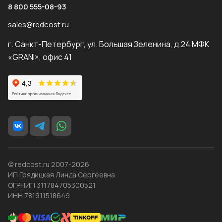
8 800 555-08-93
sales@redcost.ru
г. Санкт-Петербург, ул. Большая Зеленина, д.24 МФК
«GRANI», офис 41
© redcost.ru 2007-2026
ИП Грядицкая Линда Сергеевна
ОГРНИП 311784705300521
ИНН 781911518649