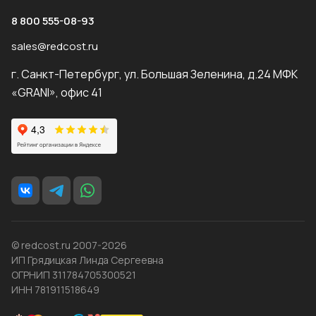
8 800 555-08-93
sales@redcost.ru
г. Санкт-Петербург, ул. Большая Зеленина, д.24 МФК
«GRANI», офис 41
© redcost.ru 2007-2026
ИП Грядицкая Линда Сергеевна
ОГРНИП 311784705300521
ИНН 781911518649