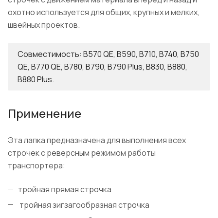
охотно используется для общих, крупных и мелких,
швейных проектов.
Совместимость: B570 QE, B590, B710, B740, B750
QE, B770 QE, B780, B790, B790 Plus, B830, B880,
B880 Plus.
Применение
Эта лапка предназначена для выполнения всех
строчек с реверсным режимом работы
транспортера:
тройная прямая строчка
тройная зигзагообразная строчка