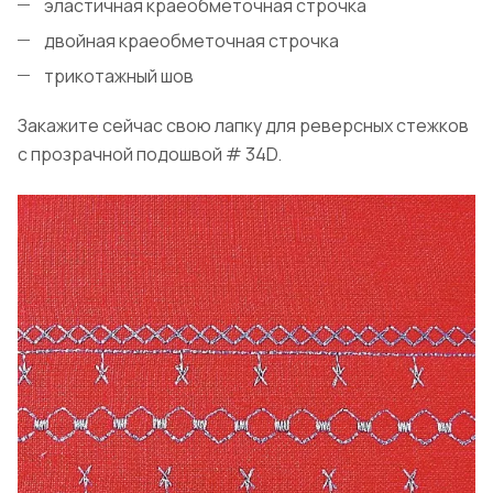
эластичная краеобметочная строчка
двойная краеобметочная строчка
трикотажный шов
Закажите сейчас свою лапку для реверсных стежков
с прозрачной подошвой # 34D.