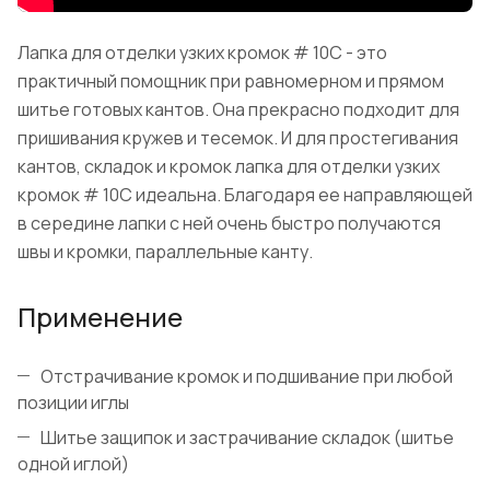
Лапка для отделки узких кромок # 10C - это
практичный помощник при равномерном и прямом
шитье готовых кантов. Она прекрасно подходит для
пришивания кружев и тесемок. И для простегивания
кантов, складок и кромок лапка для отделки узких
кромок # 10C идеальна. Благодаря ее направляющей
в середине лапки с ней очень быстро получаются
швы и кромки, параллельные канту.
Применение
Отстрачивание кромок и подшивание при любой
позиции иглы
Шитье защипок и застрачивание складок (шитье
одной иглой)