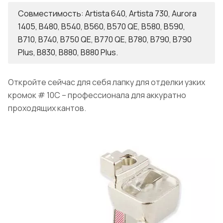
Совместимость: Artista 640, Artista 730, Aurora
1405, B480, B540, B560, B570 QE, B580, B590,
B710, B740, B750 QE, B770 QE, B780, B790, B790
Plus, B830, B880, B880 Plus.
Откройте сейчас для себя лапку для отделки узких
кромок # 10C – профессионала для аккуратно
проходящих кантов.