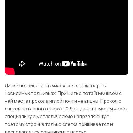
Лапка потайного стежка # 5 - это эксперт в
невидимых подшивках. При шитье потайным швом с
ней места прокола иглой почти не видны. Прокол с
лапкой потайного стежка # 5 осуществляется через
специальную металлическую направляющую,
поэтому строчка только слегка пришивается и
располагается совершенно плоско.