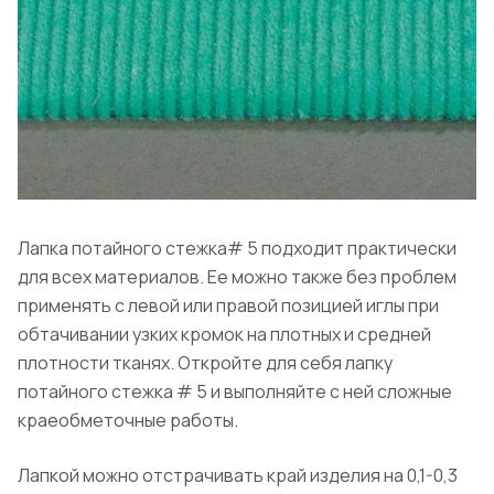
Лапка потайного стежка# 5 подходит практически
для всех материалов. Ее можно также без проблем
применять с левой или правой позицией иглы при
обтачивании узких кромок на плотных и средней
плотности тканях. Откройте для себя лапку
потайного стежка # 5 и выполняйте с ней сложные
краеобметочные работы.
Лапкой можно отстрачивать край изделия на 0,1-0,3