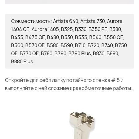
Совместимость: Artista 640, Artista 730, Aurora
1404 QE, Aurora 1405, B325, B330, B350 PE, B380,
B435, B475 QE, B480, B530, B535, B540, B550 QE,
B560, B570 QE, B580, B590, B710, B720, B740, B750
QE, B770 QE, B780, B790, B790 Plus, B830, B880,
B880 Plus.
Откройте для себя лапку потайного стежка # 5 и
выполняйте с ней сложные краеобметочные работы.