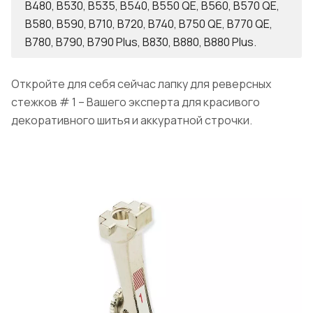
B480, B530, B535, B540, B550 QE, B560, B570 QE,
B580, B590, B710, B720, B740, B750 QE, B770 QE,
B780, B790, B790 Plus, B830, B880, B880 Plus.
Откройте для себя сейчас лапку для реверсных
стежков # 1 – Вашего эксперта для красивого
декоративного шитья и аккуратной строчки.