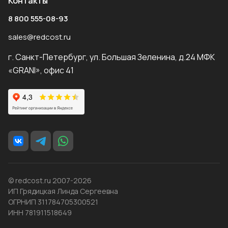
Контакты
8 800 555-08-93
sales@redcost.ru
г. Санкт-Петербург, ул. Большая Зеленина, д.24 МФК
«GRANI», офис 41
© redcost.ru 2007-2026
ИП Грядицкая Линда Сергеевна
ОГРНИП 311784705300521
ИНН 781911518649