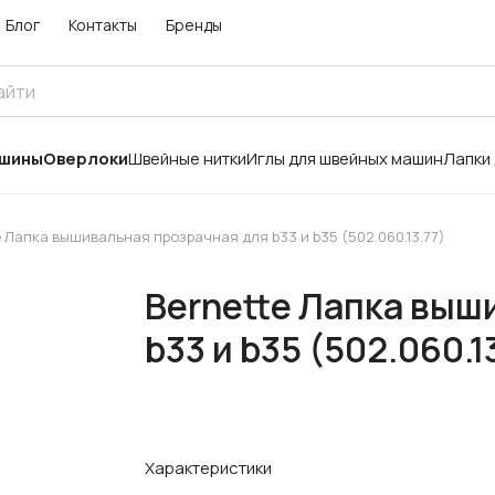
Блог
Контакты
Бренды
ашины
Оверлоки
Швейные нитки
Иглы для швейных машин
Лапки
e Лапка вышивальная прозрачная для b33 и b35 (502.060.13.77)
Bernette Лапка выш
b33 и b35 (502.060.1
Характеристики