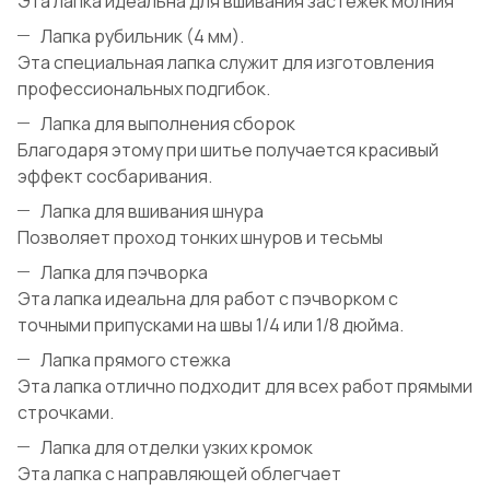
Эта лапка идеальна для вшивания застежек молния
Лапка рубильник (4 мм).
Эта специальная лапка служит для изготовления
профессиональных подгибок.
Лапка для выполнения сборок
Благодаря этому при шитье получается красивый
эффект сосбаривания.
Лапка для вшивания шнура
Позволяет проход тонких шнуров и тесьмы
Лапка для пэчворка
Эта лапка идеальна для работ с пэчворком с
точными припусками на швы 1/4 или 1/8 дюйма.
Лапка прямого стежка
Эта лапка отлично подходит для всех работ прямыми
строчками.
Лапка для отделки узких кромок
Эта лапка с направляющей облегчает