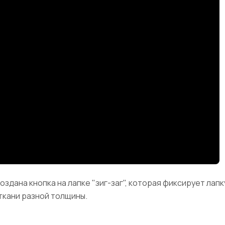
здана кнопка на лапке "зиг-заг", которая фиксирует лап
ткани разной толщины.