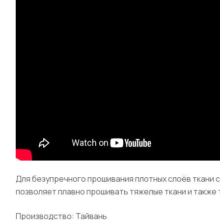
Для безупречного прошивания плотных слоёв ткани со
позволяет плавно прошивать тяжелые ткани и также 
Производство: Тайвань