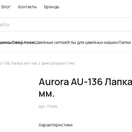
Блог
Контакты
Бренды
ашины
Оверлоки
Швейные нитки
Иглы для швейных машин
Лапки
U-136 Лапка зиг-заг с фиксатором 7 мм.
Aurora AU-136 Лапка
мм.
Арт.
77484
Характеристики