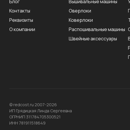
Блог
Вышивальные машины
Контакты
Оверлоки
Реквизиты
Коверлоки
О компании
Распошивальные машины
Швейные аксеcсуары
© redcost.ru 2007-2026
ИП Грядицкая Линда Сергеевна
ОГРНИП 311784705300521
ИНН 781911518649