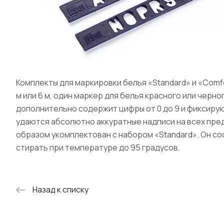
Комплекты для маркировки белья «Standard» и «Comf
м или 6 м, один маркер для белья красного или черн
дополнительно содержит цифры от 0 до 9 и фиксирую
удаются абсолютно аккуратные надписи на всех пред
образом укомплектован с набором «Standard». Он со
стирать при температуре до 95 градусов.
Назад к списку