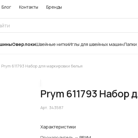
Блог
Контакты
Бренды
ашины
Оверлоки
Швейные нитки
Иглы для швейных машин
Лапки
Prym 611793 Набор для маркировки белья
Prym 611793 Набор 
Арт.
343587
Характеристики
Производитель
—
PRYM