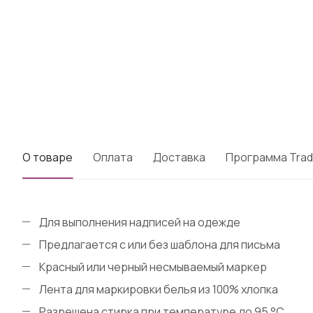
О товаре
Оплата
Доставка
Программа Trad
Для выполнения надписей на одежде
Предлагается с или без шаблона для письма
Красный или черный несмываемый маркер
Лента для маркировки белья из 100% хлопка
Разрешена стирка при температуре до 95 °С