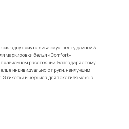
нения одну приутюживаемую ленту длиной 3
 для маркировки белья «Comfort»
а правильном расстоянии. Благодаря этому
белье индивидуально от руки, наилучшим
. Этикетки и чернила для текстиля можно