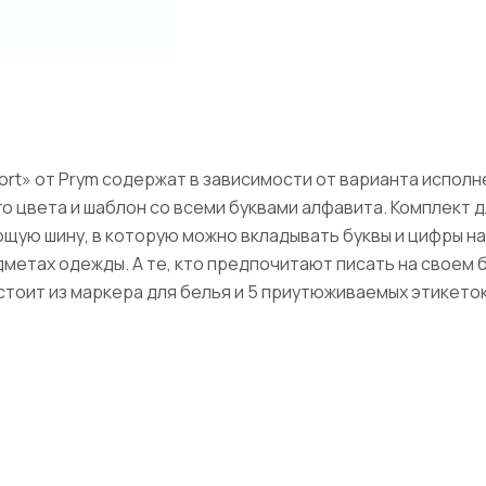
ort» от Prym содержат в зависимости от варианта испол
ого цвета и шаблон со всеми буквами алфавита. Комплект
щую шину, в которую можно вкладывать буквы и цифры н
метах одежды. А те, кто предпочитают писать на своем 
стоит из маркера для белья и 5 приутюживаемых этикеток