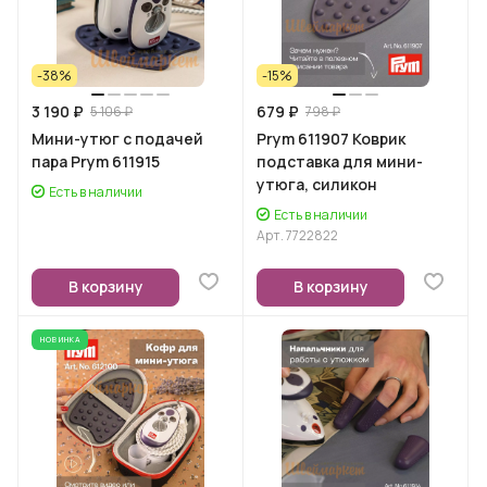
-38%
-15%
3 190 ₽
679 ₽
5 106 ₽
798 ₽
Мини-утюг с подачей
Prym 611907 Коврик
пара Prym 611915
подставка для мини-
утюга, силикон
Есть в наличии
Есть в наличии
Арт.
7722822
В корзину
В корзину
НОВИНКА