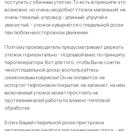
поступать с обычным утюгом. То есть в принципе это
возможно, но очень неудобно! Утюжок маленький, не
очень тяжелый, а провод - длинный, упругий и
увесистый, - утюжок кувырнётся с гладильной доски
при любом неосторожном движении.
Поэтому производитель предусматривает держать
утюжок горизонтально - подошвой вниз, по принципу
парогенератора. Вот для того, чтобы Вы не сожгли
чехол гладильной доски, воспользуйтесь
силиконовым ковриком! Он не оплавится, не
испортит тефлоновое покрытие, не запахнет, на нём
включённый утюжок может простоять на
протяжении всей работы по влажно-тепловой
обработке.
Если к Вашей гладильной доске пристроена
металлическая решётка для размещения утюга, - её,