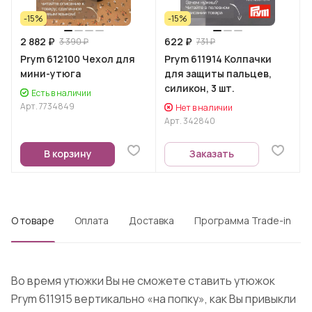
-15%
-15%
2 882 ₽
622 ₽
3 390 ₽
731 ₽
Prym 612100 Чехол для
Prym 611914 Колпачки
мини-утюга
для защиты пальцев,
силикон, 3 шт.
Есть в наличии
Арт.
7734849
Нет в наличии
Арт.
342840
В корзину
Заказать
О товаре
Оплата
Доставка
Программа Trade-in
Во время утюжки Вы не сможете ставить утюжок
Prym 611915 вертикально «на попку», как Вы привыкли