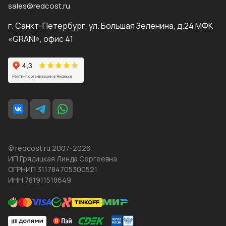
sales@redcost.ru
г. Санкт-Петербург, ул. Большая Зеленина, д.24 МФК
«GRANI», офис 41
© redcost.ru 2007-2026
ИП Грядицкая Линда Сергеевна
ОГРНИП 311784705300521
ИНН 781911518649