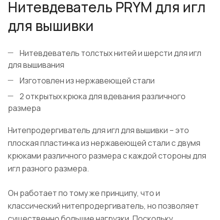
Нитевдеватель PRYM для игл
для вышивки
Нитевдеватель толстых нитей и шерсти для игл
для вышивания
Изготовлен из нержавеющей стали
2 открытых крюка для вдевания различного
размера
Нитепродергиватель для игл для вышивки – это
плоская пластинка из нержавеющей стали с двумя
крюками различного размера с каждой стороны для
игл разного размера.
Он работает по тому же принципу, что и
классический нитепродергиватель, но позволяет
существенно большие нагрузки. Поскольку