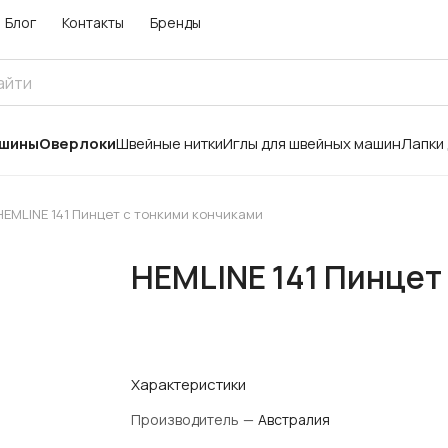
Блог
Контакты
Бренды
ашины
Оверлоки
Швейные нитки
Иглы для швейных машин
Лапки
HEMLINE 141 Пинцет с тонкими кончиками
HEMLINE 141 Пинцет
Характеристики
Производитель
—
Австралия