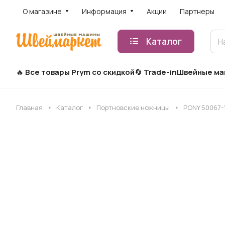
О магазине
Информация
Акции
Партнеры
Каталог
Все товары Prym со скидкой
Trade-in
Швейные м
Главная
Каталог
Портновские ножницы
PONY 50067-