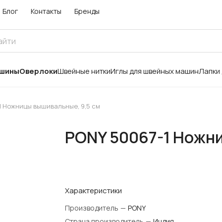
Блог
Контакты
Бренды
ашины
Оверлоки
Швейные нитки
Иглы для швейных машин
Лапки
1 Ножницы вышивальные, 9,5 см
PONY 50067-1 Ножни
Характеристики
Производитель
—
PONY
Страна производитель
—
Индия