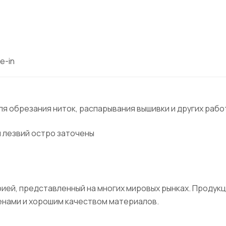
e-in
я обрезания ниток, распарывания вышивки и других рабо
 лезвий остро заточены
рией, представленный на многих мировых рынках. Продук
нами и хорошим качеством материалов.