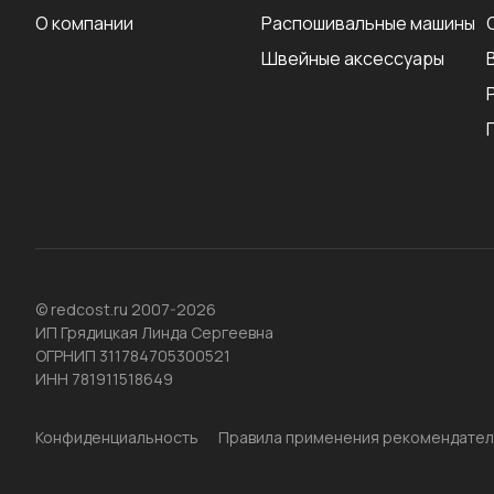
О компании
Распошивальные машины
Швейные аксеcсуары
© redcost.ru 2007-2026
ИП Грядицкая Линда Сергеевна
ОГРНИП 311784705300521
ИНН 781911518649
Конфиденциальность
Правила применения рекомендател