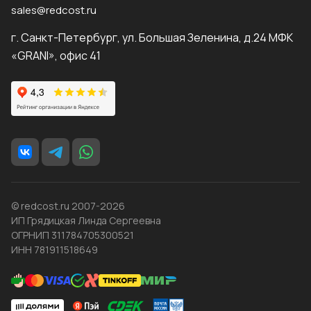
sales@redcost.ru
г. Санкт-Петербург, ул. Большая Зеленина, д.24 МФК
«GRANI», офис 41
© redcost.ru 2007-2026
ИП Грядицкая Линда Сергеевна
ОГРНИП 311784705300521
ИНН 781911518649