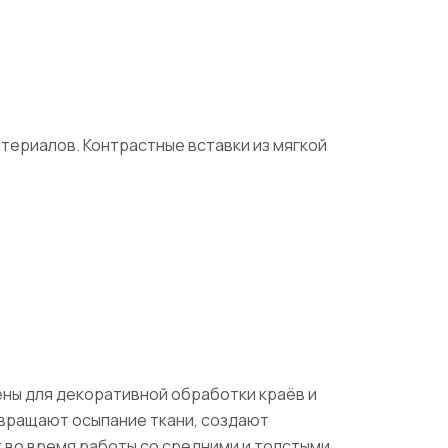
териалов. Контрастные вставки из мягкой
ены для декоративной обработки краёв и
твращают осыпание ткани, создают
во время работы со средними и толстыми