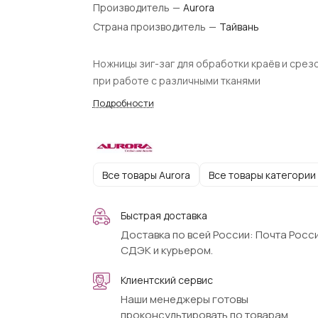
Производитель
—
Aurora
Страна производитель
—
Тайвань
Ножницы зиг-заг для обработки краёв и срез
при работе с различными тканями
Подробности
Все товары Aurora
Все товары категории
Быстрая доставка
Доставка по всей России: Почта Росси
СДЭК и курьером.
Клиентский сервис
Наши менеджеры готовы
проконсультировать по товарам