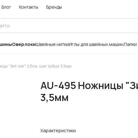
Блог
Контакты
Бренды
ашины
Оверлоки
Швейные нитки
Иглы для швейных машин
Лапки
цы "Зиг-заг", 23см, шаг зубца 3,5мм
AU-495 Ножницы "Зиг
3,5мм
Характеристики