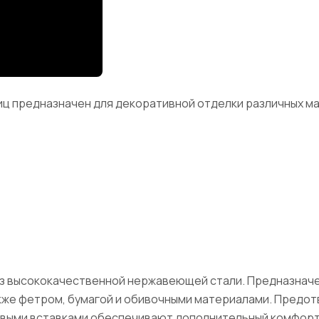
иц предназначен для декоративной отделки различных ма
ы из высококачественной нержавеющей стали. Предназнач
также фетром, бумагой и обивочными материалами. Предо
овыми вставками обеспечивают дополнительный комфорт 