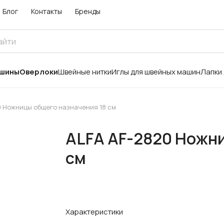
Блог
Контакты
Бренды
ашины
Оверлоки
Швейные нитки
Иглы для швейных машин
Лапки
0 Ножницы общего назначения 18 см
ALFA AF-2820 Ножни
см
Характеристики