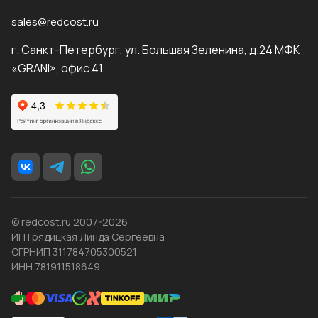
sales@redcost.ru
г. Санкт-Петербург, ул. Большая Зеленина, д.24 МФК
«GRANI», офис 41
© redcost.ru 2007-2026
ИП Грядицкая Линда Сергеевна
ОГРНИП 311784705300521
ИНН 781911518649