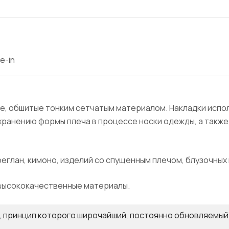
e-in
ке, обшитые тонким сетчатым материалом. Накладки исп
ранению формы плеча в процессе носки одежды, а также
еглан, кимоно, изделий со спущенным плечом, блузочных 
 высококачественные материалы.
я, принцип которого широчайший, постоянно обновляемы