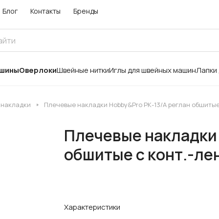
Блог
Контакты
Бренды
ашины
Оверлоки
Швейные нитки
Иглы для швейных машин
Лапки
 накладки
Плечевые накладки Hobby&Pro РК-13/А реглан обшитые 
Плечевые накладки 
обшитые с конт.-лен
Характеристики