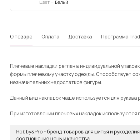
–
Цвет
Белый
О товаре
Оплата
Доставка
Программа Trad
Плечевые накладки реглан в индивидуальной упаков
формы плечевому участку одежды. Способствует сох
незначительных недостатков фигуры.
Данный вид накладок чаще используется для рукава р
При изготовлении плечевых накладок используются
Hobby&Pro - бренд товаров для шитья и рукодели
соотношение цены и качества.