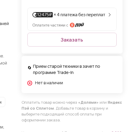
каней
Заказать
е.
рмой
Прием старой техники в зачет по
программе Trade-In
Нет в наличии
и
Оплатить товар можно через
«Долями»
или
Яндекс
Пэй со Сплитом
. Добавьте товар в корзину и
выберите подходящий способ оплаты при
оформлении заказа.
и,