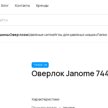
Блог
Контакты
Бренды
ашины
Оверлоки
Швейные нитки
Иглы для швейных машин
Лапки
TRADE-IN
Оверлок Janome 744
Характеристики
Производитель
—
Janome