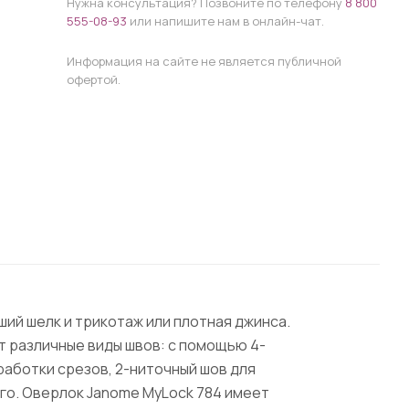
Нужна консультация? Позвоните по телефону
8 800
555-08-93
или напишите нам в онлайн-чат.
Информация на сайте не является публичной
офертой.
ший шелк и трикотаж или плотная джинса.
т различные виды швов: с помощью 4-
работки срезов, 2-ниточный шов для
его. Оверлок Janome MyLock 784 имеет