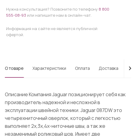
Нужна консультация? Позвоните по телефону
8 800
555-08-93
или напишите нам в онлайн-чат.
Информация на сайте не является публичной
офертой.
О товаре
Характеристики
Оплата
Доставка
Про
Описание Компания Jaguar позиционирует себя как
производитель надежной и несложной в
эксплуатации швейной техники. Jaguar 087DW это
четырехниточный оверлок, который с легкостью
выполняет 2х,3х,4х-ниточные швы, а так же
незаменимый роликовый шов. Имеет две