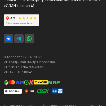
«GRANI», офис 41
© redcost.ru 2007-2026
ИП Грядицкая Линда Сергеевна
ОГРНИП 311784705300521
ИНН 781911518649
Конфиденциальность
Правила применения
Оферта