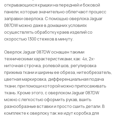
открывающихся крышки на передней и боковой
панели, которые значительно облегчают процесс
заправки оверлока. С помощью оверлока Jaguar
087DW можно даже в домашних условиях
осуществлять обработку краев изделий со
скоростью 1300 стежков в минуту.
Оверлок Jaguar 087DW оснащен такими
техническими характеристиками, как: 4х, 2х-
ниточная строчка, ролевой шов, регулировка
прижима ткани и ширины ее обреза, нитеобрезатель,
цветная маркировка, дифференциальная подача
ткани, при помощи которой можно припосаживать
ткань. Кроме этого, с оверлоком Jaguar 087DW
можно с легкостью оформить рукав, вшить
разнообразные вставки и просто сшить детали. В
комплекте к оверлоку так же идут коробка для