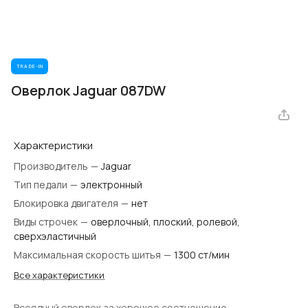
TRADE-IN
Оверлок Jaguar 087DW
Характеристики
Производитель
—
Jaguar
Тип педали
—
электронный
Блокировка двигателя
—
нет
Виды строчек
—
оверлочный, плоский, ролевой,
сверхэластичный
Максимальная скорость шитья
—
1300 ст/мин
Все характеристики
Всеядный оверлок за хорошее соотношение