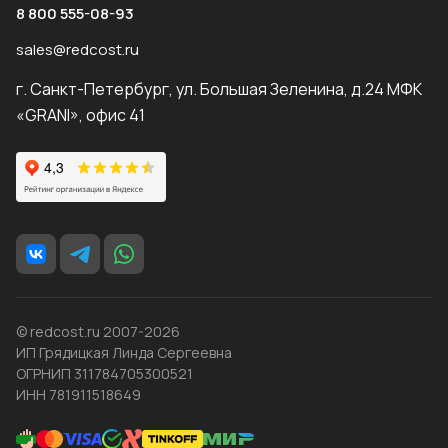
8 800 555-08-93
sales@redcost.ru
г. Санкт-Петербург, ул. Большая Зеленина, д.24 МФК
«GRANI», офис 41
© redcost.ru 2007-2026
ИП Грядицкая Линда Сергеевна
ОГРНИП 311784705300521
ИНН 781911518649