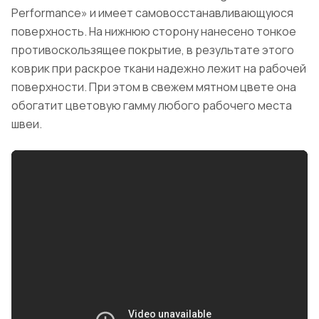
Рerformance» и имеет самовосстанавливающуюся
поверхность. На нижнюю сторону нанесено тонкое
противоскользящее покрытие, в результате этого
коврик при раскрое ткани надежно лежит на рабочей
поверхности. При этом в свежем мятном цвете она
обогатит цветовую гамму любого рабочего места
швеи.